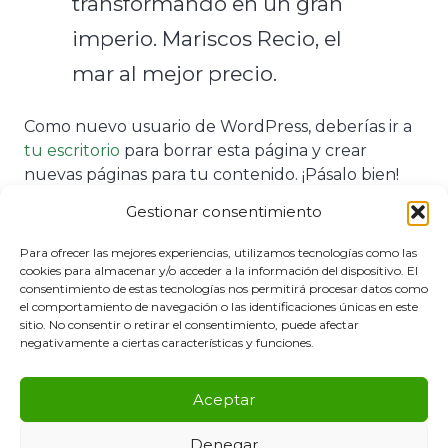
transformando en un gran
imperio. Mariscos Recio, el
mar al mejor precio.
Como nuevo usuario de WordPress, deberías ir a
tu escritorio
para borrar esta página y crear
nuevas páginas para tu contenido. ¡Pásalo bien!
Gestionar consentimiento
© Óptica Pupilén. Todos los derechos reservados
Para ofrecer las mejores experiencias, utilizamos tecnologías como las
Sitio web gestionado por
nubelia.cloud
cookies para almacenar y/o acceder a la información del dispositivo. El
consentimiento de estas tecnologías nos permitirá procesar datos como
el comportamiento de navegación o las identificaciones únicas en este
Aviso Legal
sitio. No consentir o retirar el consentimiento, puede afectar
negativamente a ciertas características y funciones.
Política de Cookies
Aceptar
Política de Privacidad
Denegar